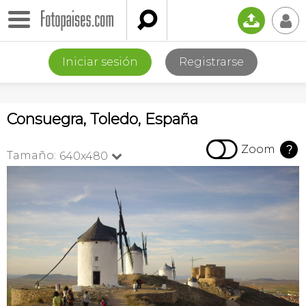

📤
👤
Iniciar sesión
Registrarse
Consuegra, Toledo, España

Zoom
?
Tamaño:
640x480
