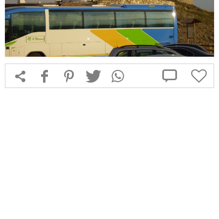



f
1
T