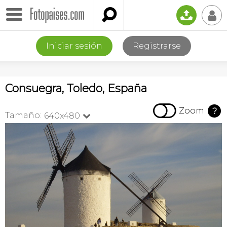

📤
👤
Iniciar sesión
Registrarse
Consuegra, Toledo, España

Zoom
?
Tamaño:
640x480
