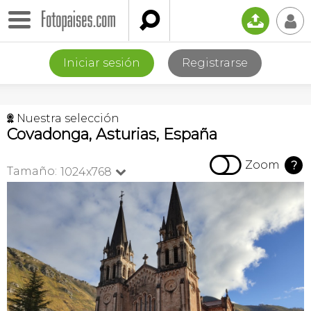

📤
👤
Iniciar sesión
Registrarse
Nuestra selección
🏉
Covadonga, Asturias, España

Zoom
?
Tamaño:
1024x768
