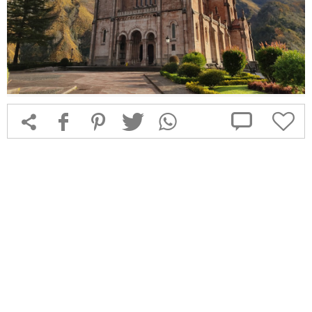



f
1
T