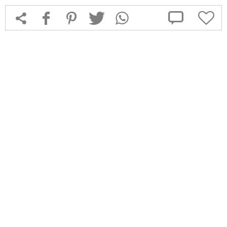



f
1
T