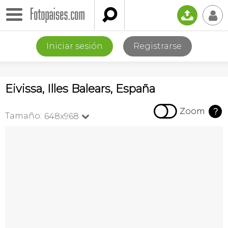

📤
👤
Iniciar sesión
Registrarse
Eivissa, Illes Balears, España

Zoom
?
Tamaño:
648x968
