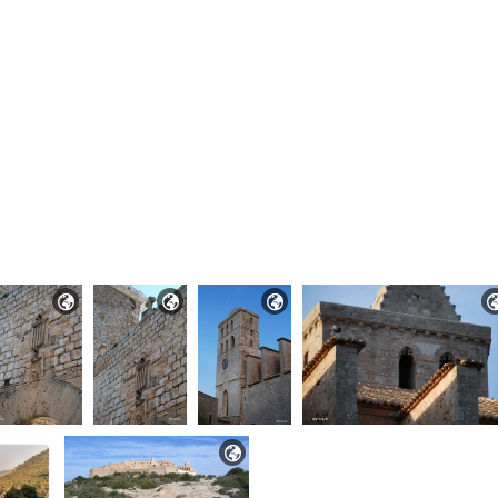



