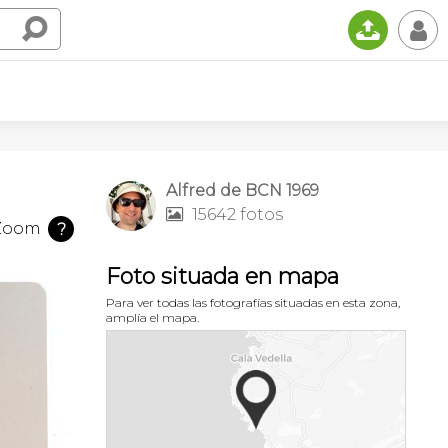
📤
👤
Alfred de BCN 1969
15642 fotos

Zoom
?
Foto situada en mapa
Para ver todas las fotografías situadas en esta zona,
amplía el mapa.