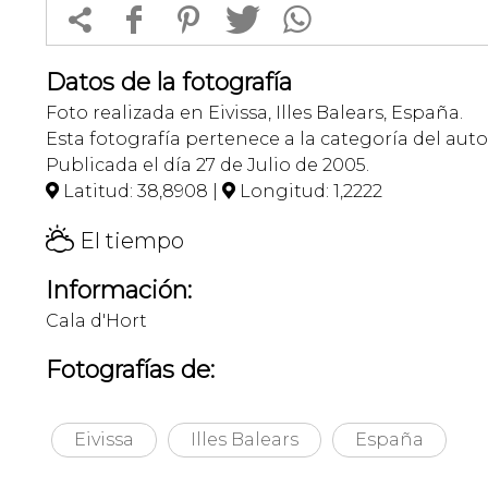


f
1
T
Datos de la fotografía
Foto realizada en Eivissa, Illes Balears, España.
Esta fotografía pertenece a la categoría del auto
Publicada el día 27 de Julio de 2005.
Latitud: 38,8908 |
Longitud: 1,2222


H
El tiempo
Información:
Cala d'Hort
Fotografías de:
Eivissa
Illes Balears
España