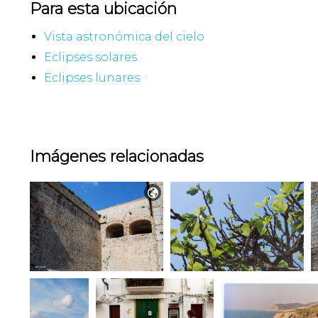
Para esta ubicación
Vista astronómica del cielo
Eclipses solares
Eclipses lunares
Imágenes relacionadas
