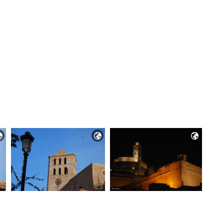


