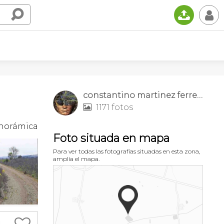
📤
👤
constantino martinez ferrero
1171 fotos

norámica
Foto situada en mapa
Para ver todas las fotografías situadas en esta zona,
amplía el mapa.