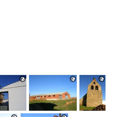


