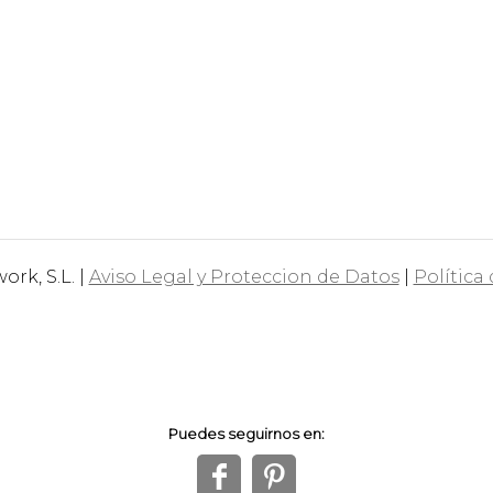
rk, S.L. |
Aviso Legal y Proteccion de Datos
|
Política
Puedes seguirnos en:
f
1