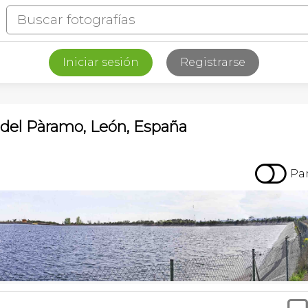
Iniciar sesión
Registrarse
a del Pàramo, León, España

Pa