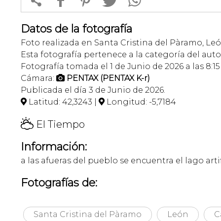


f
1
T
Datos de la fotografía
Foto realizada en Santa Cristina del Pàramo, León
Esta fotografía pertenece a la categoría del auto
Fotografía tomada el 1 de Junio de 2026 a las 8:15
Cámara:
PENTAX (PENTAX K-r)

Publicada el día 3 de Junio de 2026.
Latitud: 42,3243 |
Longitud: -5,7184


H
El Tiempo
Información:
a las afueras del pueblo se encuentra el lago arti
Fotografías de:
Santa Cristina del Pàramo
León
C