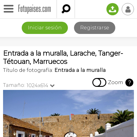

📤
👤
Iniciar sesión
Registrarse
Entrada a la muralla, Larache, Tanger-
Tétouan, Marruecos
Título de fotografía:
Entrada a la muralla

Zoom
?
Tamaño:
1024x614
