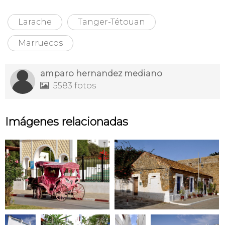
Larache
Tanger-Tétouan
Marruecos
amparo hernandez mediano
5583 fotos

Imágenes relacionadas