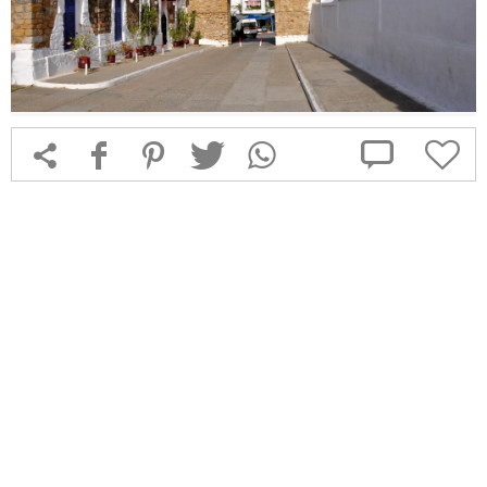



f
1
T