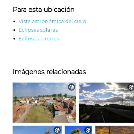
Para esta ubicación
Vista astronómica del cielo
Eclipses solares
Eclipses lunares
Imágenes relacionadas



