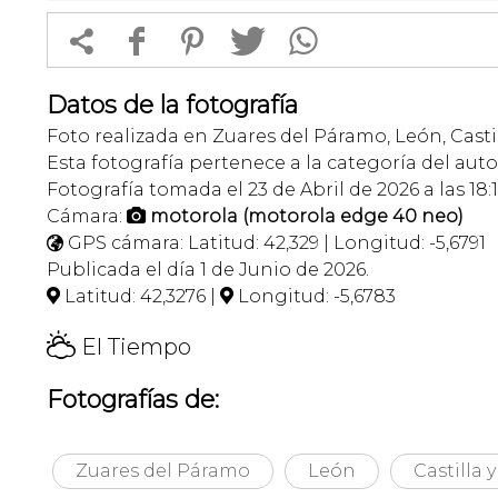


f
1
T
Datos de la fotografía
Foto realizada en Zuares del Páramo, León, Casti
Esta fotografía pertenece a la categoría del auto
Fotografía tomada el 23 de Abril de 2026 a las 18:
Cámara:
motorola (motorola edge 40 neo)

GPS cámara: Latitud: 42,329 | Longitud: -5,6791

Publicada el día 1 de Junio de 2026.
Latitud: 42,3276 |
Longitud: -5,6783


H
El Tiempo
Fotografías de:
Zuares del Páramo
León
Castilla 