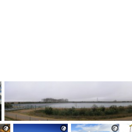


