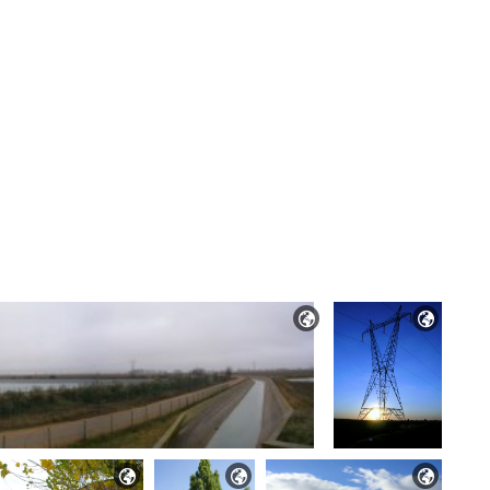




