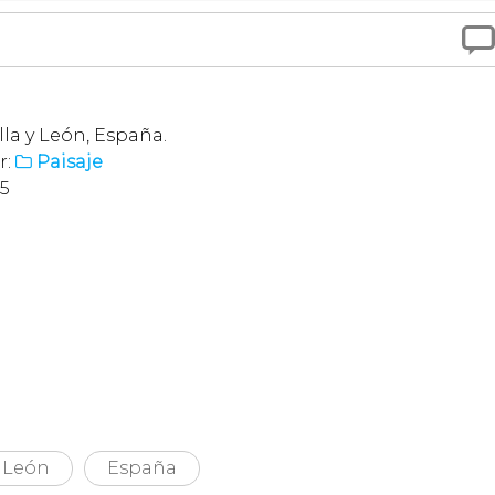

lla y León, España.
r:
Paisaje

15
y León
España