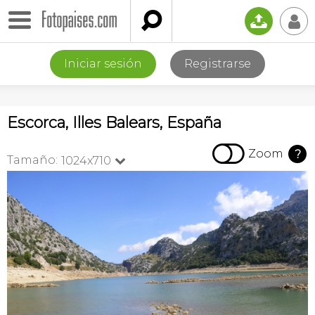

📤
👤
Iniciar sesión
Registrarse
Escorca, Illes Balears, España

Zoom
?
Tamaño:
1024x710
