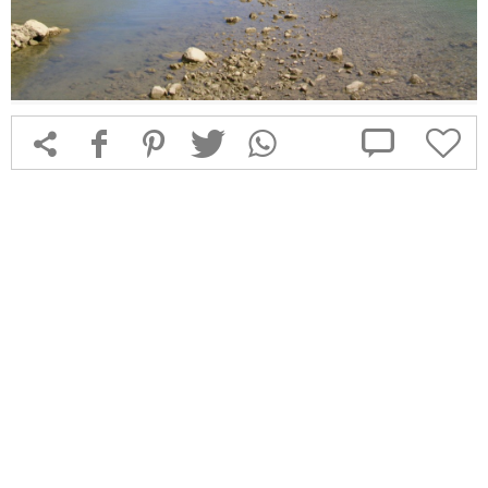



f
1
T