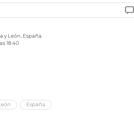

la y León, España.
as 18:40
 León
España