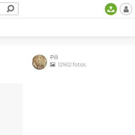
📤
👤
Pili
121612 fotos
