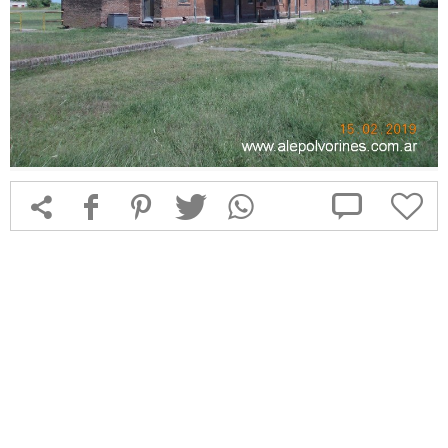



f
1
T