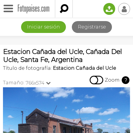

📤
👤
Iniciar sesión
Registrarse
Estacion Cañada del Ucle, Cañada Del
Ucle, Santa Fe, Argentina
Título de fotografía:
Estacion Cañada del Ucle

Zoom
?
Tamaño:
766x574
