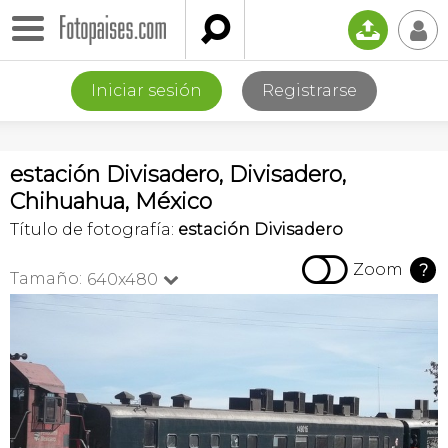

📤
👤
Iniciar sesión
Registrarse
estación Divisadero, Divisadero,
Chihuahua, México
Título de fotografía:
estación Divisadero

Zoom
?
Tamaño:
640x480
