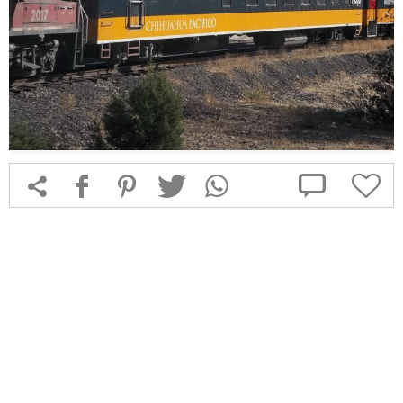



f
1
T