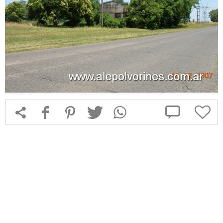



f
1
T