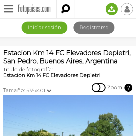

📤
👤
Iniciar sesión
Registrarse
Estacion Km 14 FC Elevadores Depietri,
San Pedro, Buenos Aires, Argentina
Título de fotografía:
Estacion Km 14 FC Elevadores Depietri

Zoom
?
Tamaño:
535x401
