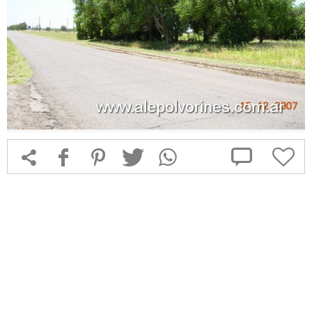



f
1
T