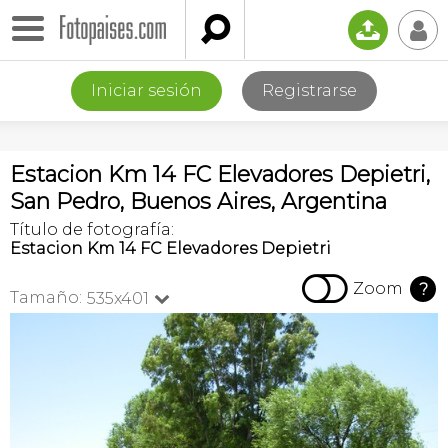

📤
👤
Iniciar sesión
Registrarse
Estacion Km 14 FC Elevadores Depietri,
San Pedro, Buenos Aires, Argentina
Título de fotografía:
Estacion Km 14 FC Elevadores Depietri

Zoom
?
Tamaño:
535x401
