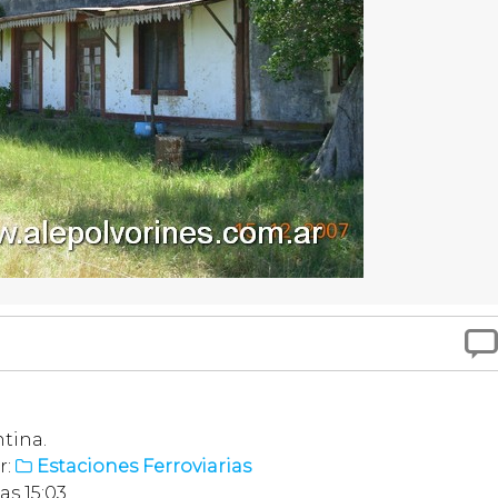

tina.
r:
Estaciones Ferroviarias

as 15:03