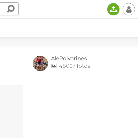
📤
👤
AlePolvorines
48007 fotos
