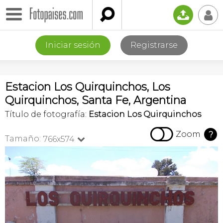

📤
👤
Iniciar sesión
Registrarse
Estacion Los Quirquinchos, Los
Quirquinchos, Santa Fe, Argentina
Título de fotografía:
Estacion Los Quirquinchos

Zoom
?
Tamaño:
766x574
