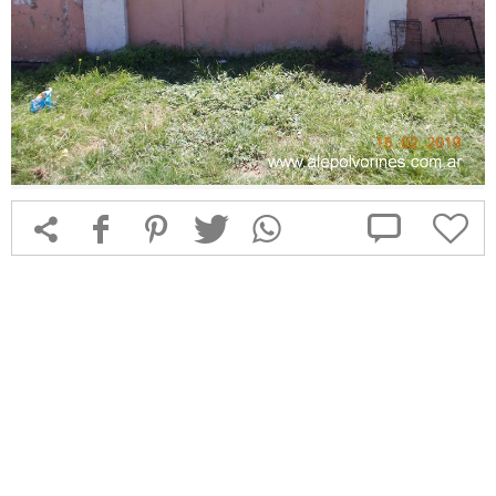



f
1
T