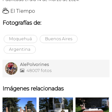
H
El Tiempo
Fotografías de:
Moquehuá
Buenos Aires
Argentina
AlePolvorines
48007 fotos

Imágenes relacionadas