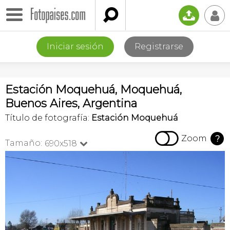

📤
👤
Iniciar sesión
Registrarse
Estación Moquehuá, Moquehuá,
Buenos Aires, Argentina
Título de fotografía:
Estación Moquehuá

Zoom
?
Tamaño:
690x518
