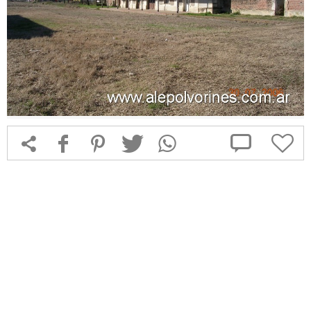



f
1
T