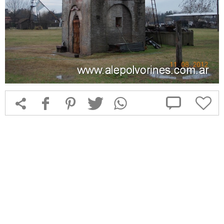



f
1
T