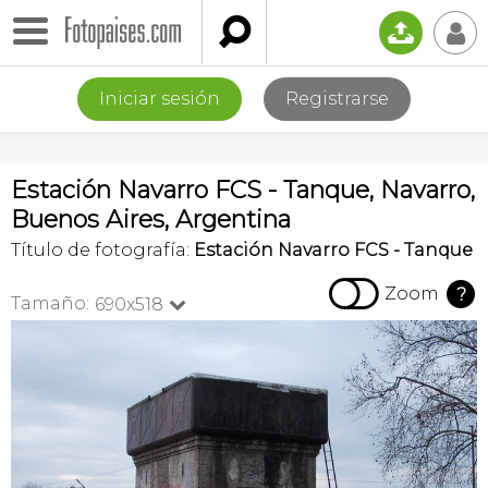

📤
👤
Iniciar sesión
Registrarse
Estación Navarro FCS - Tanque, Navarro,
Buenos Aires, Argentina
Título de fotografía:
Estación Navarro FCS - Tanque

Zoom
?
Tamaño:
690x518
