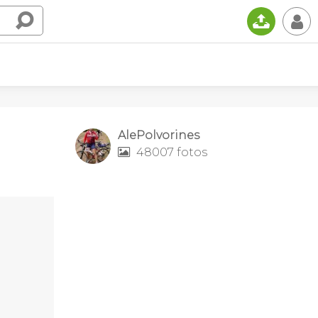
📤
👤
AlePolvorines
48007 fotos
