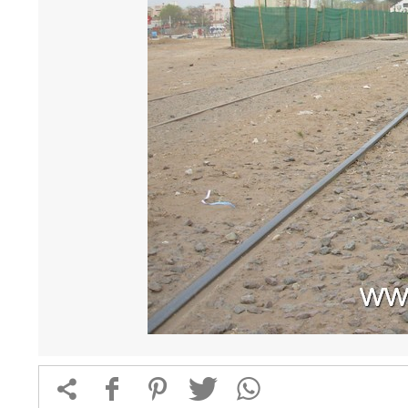


f
1
T