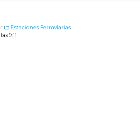
.
r:
Estaciones Ferroviarias

as 9:11