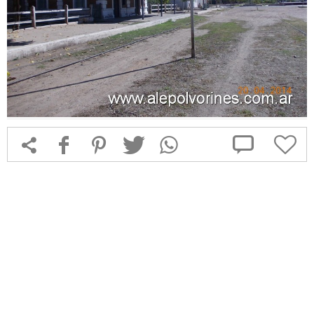



f
1
T