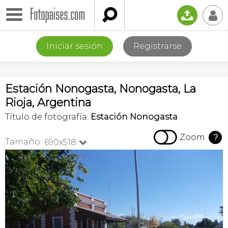

📤
👤
Iniciar sesión
Registrarse
Estación Nonogasta, Nonogasta, La
Rioja, Argentina
Título de fotografía:
Estación Nonogasta

Zoom
?
Tamaño:
690x518
