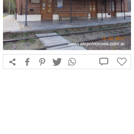



f
1
T