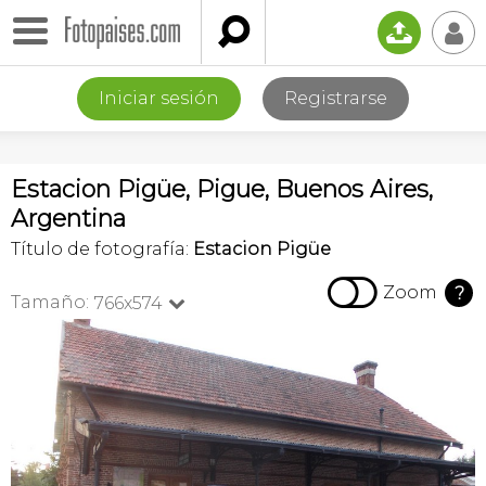

📤
👤
Iniciar sesión
Registrarse
Estacion Pigüe, Pigue, Buenos Aires,
Argentina
Título de fotografía:
Estacion Pigüe

Zoom
?
Tamaño:
766x574
