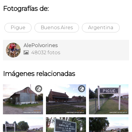
Fotografías de:
Pigue
Buenos Aires
Argentina
AlePolvorines
48032 fotos

Imágenes relacionadas

