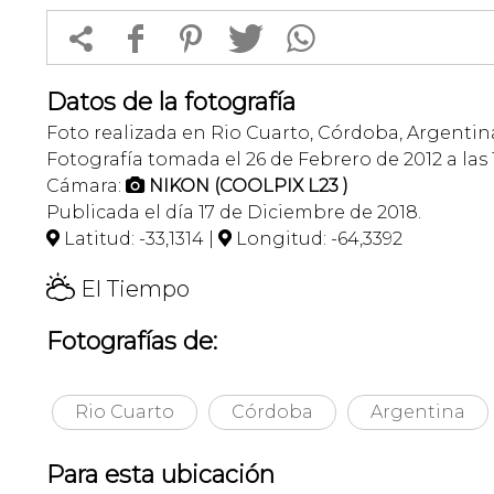


f
1
T
Datos de la fotografía
Foto realizada en Rio Cuarto, Córdoba, Argentin
Fotografía tomada el 26 de Febrero de 2012 a las 
Cámara:
NIKON (COOLPIX L23 )

Publicada el día 17 de Diciembre de 2018.
Latitud: -33,1314 |
Longitud: -64,3392


H
El Tiempo
Fotografías de:
Rio Cuarto
Córdoba
Argentina
Para esta ubicación