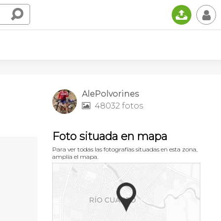
📤
👤
AlePolvorines
48032 fotos

Foto situada en mapa
Para ver todas las fotografías situadas en esta zona,
amplía el mapa.