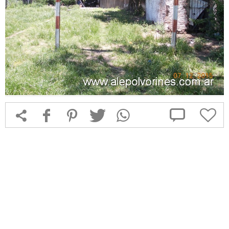



f
1
T