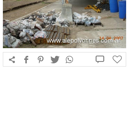



f
1
T