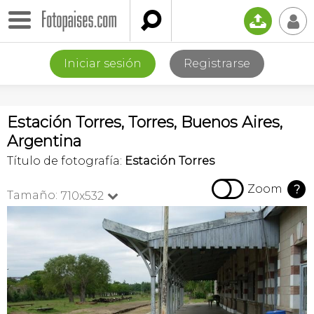

📤
👤
Iniciar sesión
Registrarse
Estación Torres, Torres, Buenos Aires,
Argentina
Título de fotografía:
Estación Torres

Zoom
?
Tamaño:
710x532
