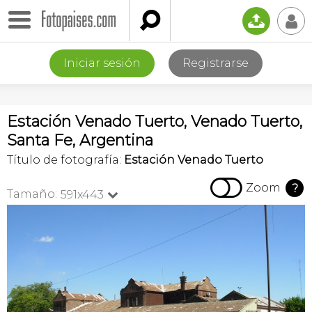

📤
👤
Iniciar sesión
Registrarse
Estación Venado Tuerto, Venado Tuerto,
Santa Fe, Argentina
Título de fotografía:
Estación Venado Tuerto

Zoom
?
Tamaño:
591x443
