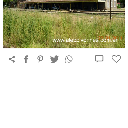



f
1
T