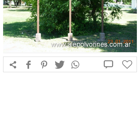



f
1
T