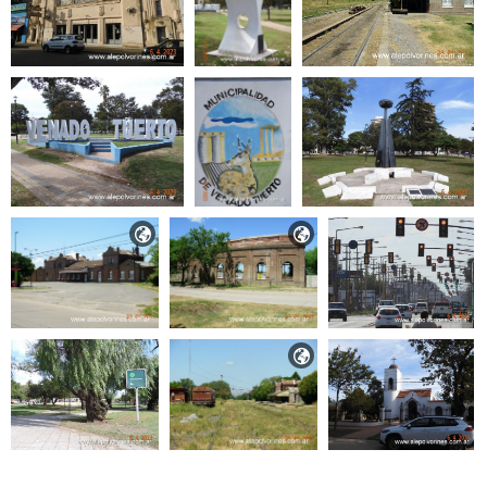


