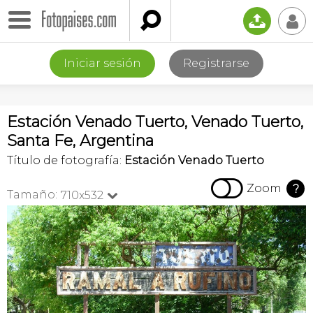

📤
👤
Iniciar sesión
Registrarse
Estación Venado Tuerto, Venado Tuerto,
Santa Fe, Argentina
Título de fotografía:
Estación Venado Tuerto

Zoom
?
Tamaño:
710x532
