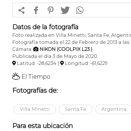


f
1
T
Datos de la fotografía
Foto realizada en Villa Minetti, Santa Fe, Argenti
Fotografía tomada el 22 de Febrero de 2013 a las 1
Cámara:
NIKON (COOLPIX L23 )

Publicada el día 3 de Mayo de 2020.
Latitud: -28,6234 |
Longitud: -61,6229


H
El Tiempo
Fotografías de:
Villa Minetti
Santa Fe
Argentina
Para esta ubicación