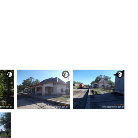


