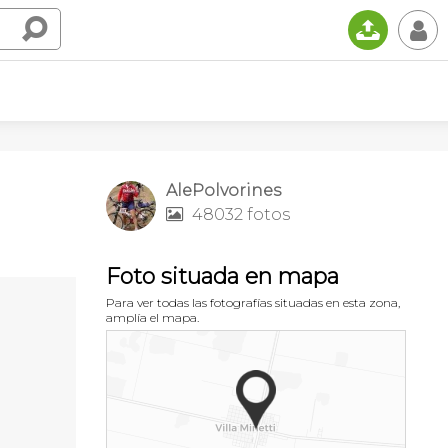
📤
👤
AlePolvorines
48032 fotos

Foto situada en mapa
Para ver todas las fotografías situadas en esta zona,
amplía el mapa.