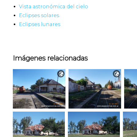
Vista astronómica del cielo
Eclipses solares
Eclipses lunares
Imágenes relacionadas

