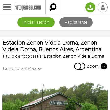

📤
👤
Iniciar sesión
Registrarse
Estacion Zenon Videla Dorna, Zenon
Videla Dorna, Buenos Aires, Argentina
Título de fotografía:
Estacion Zenon Videla Dorna

Zoom
?
Tamaño:
591x443
