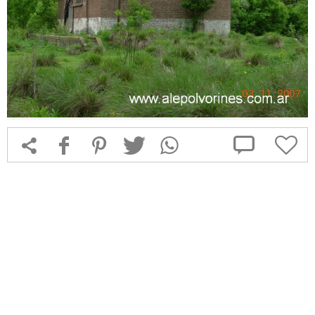



f
1
T