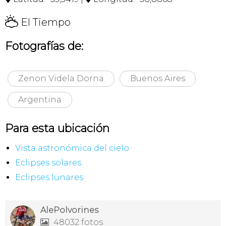
H
El Tiempo
Fotografías de:
Zenon Videla Dorna
Buenos Aires
Argentina
Para esta ubicación
Vista astronómica del cielo
Eclipses solares
Eclipses lunares
AlePolvorines
48032 fotos
