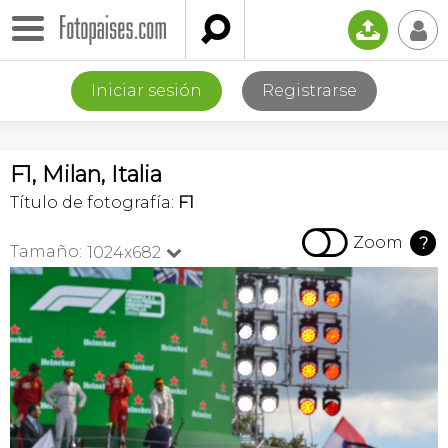

📤
👤
Iniciar sesión
Registrarse
F1, Milan, Italia
Título de fotografía:
F1

Zoom
?
Tamaño:
1024x682
