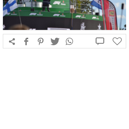



f
1
T