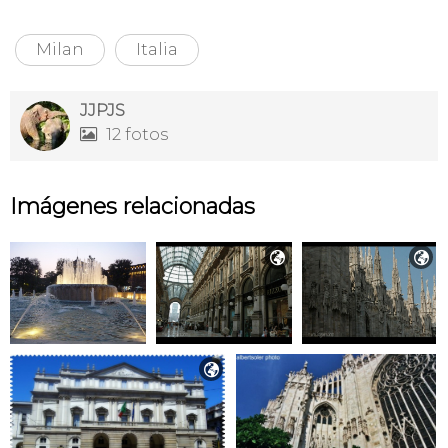
Milan
Italia
JJPJS
12 fotos

Imágenes relacionadas


