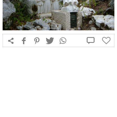



f
1
T