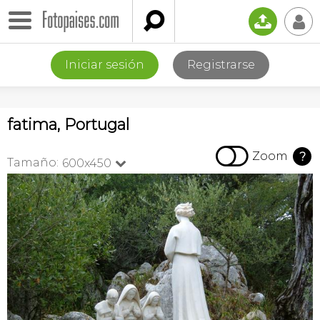

📤
👤
Iniciar sesión
Registrarse
fatima, Portugal

Zoom
?
Tamaño:
600x450
