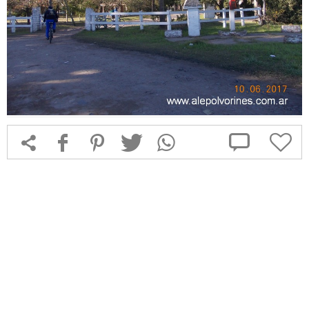



f
1
T