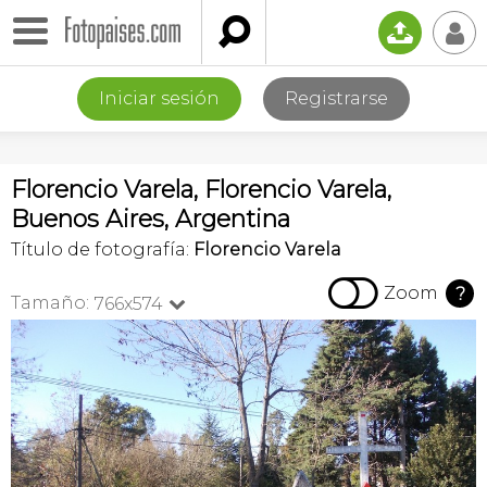

📤
👤
Iniciar sesión
Registrarse
Florencio Varela, Florencio Varela,
Buenos Aires, Argentina
Título de fotografía:
Florencio Varela

Zoom
?
Tamaño:
766x574
