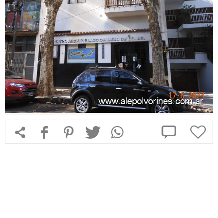



f
1
T