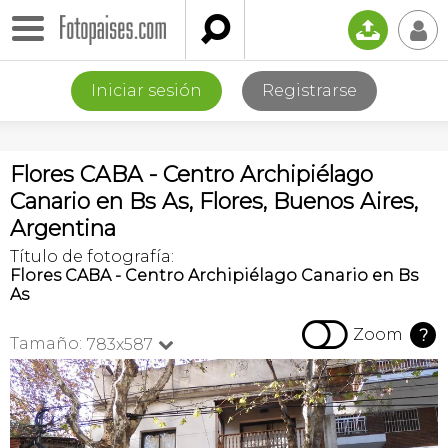

📤
👤
Iniciar sesión
Registrarse
Flores CABA - Centro Archipiélago
Canario en Bs As, Flores, Buenos Aires,
Argentina
Título de fotografía:
Flores CABA - Centro Archipiélago Canario en Bs
As

Zoom
?
Tamaño:
783x587
