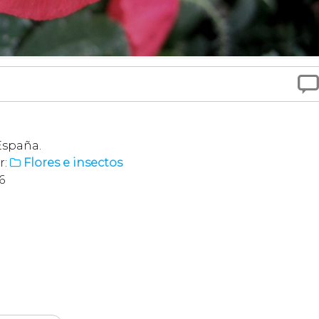

España.
r:
Flores e insectos

6