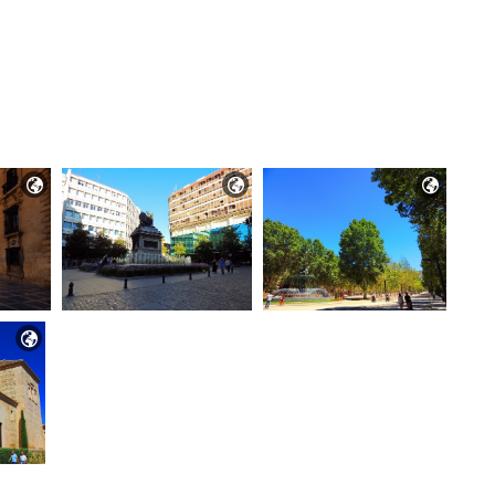



