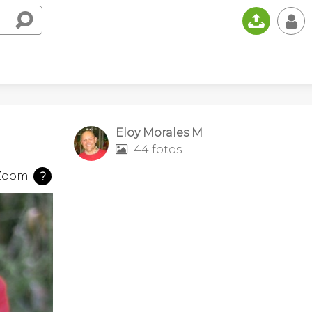
📤
👤
Eloy Morales M
44 fotos

Zoom
?