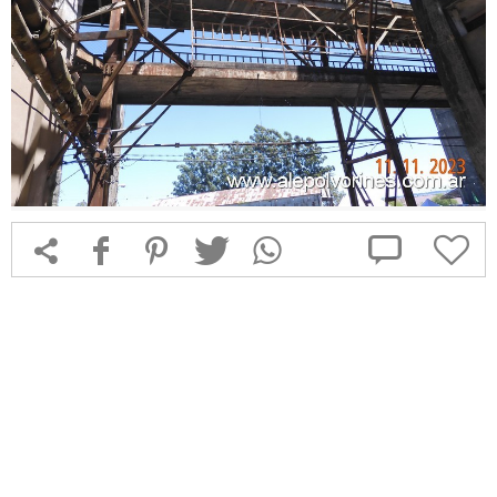



f
1
T