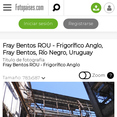

📤
👤
Iniciar sesión
Registrarse
Fray Bentos ROU - Frigorífico Anglo,
Fray Bentos, Río Negro, Uruguay
Título de fotografía:
Fray Bentos ROU - Frigorífico Anglo

Zoom
?
Tamaño:
783x587
