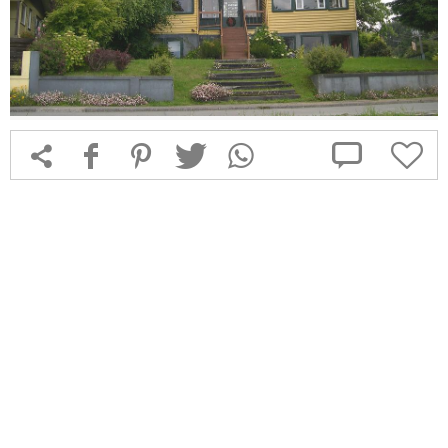



f
1
T