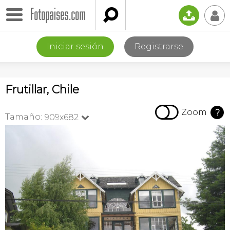

📤
👤
Iniciar sesión
Registrarse
Frutillar, Chile

Zoom
?
Tamaño:
909x682
