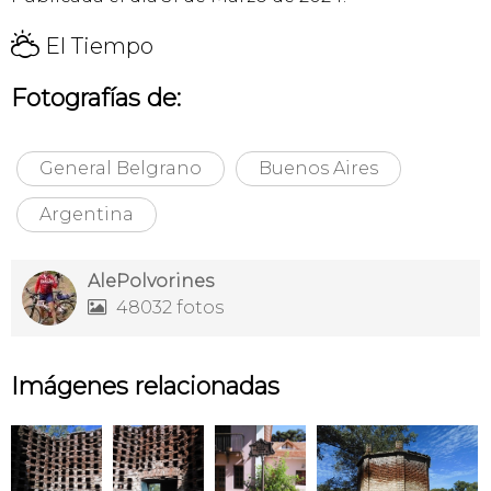
H
El Tiempo
Fotografías de:
General Belgrano
Buenos Aires
Argentina
AlePolvorines
48032 fotos

Imágenes relacionadas