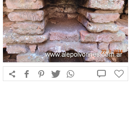



f
1
T