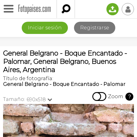

📤
👤
Iniciar sesión
Registrarse
General Belgrano - Boque Encantado -
Palomar, General Belgrano, Buenos
Aires, Argentina
Título de fotografía:
General Belgrano - Boque Encantado - Palomar

Zoom
?
Tamaño:
690x518
