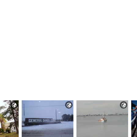


