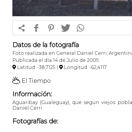


f
1
T
Datos de la fotografía
Foto realizada en General Daniel Cerri, Argentin
Publicada el día 14 de Julio de 2009.
Latitud: -38,7125 |
Longitud: -62,4117


H
El Tiempo
Información:
Aguaribay (Gualeguay), que segun viejos pobla
Daniel Cerri
Fotografías de: