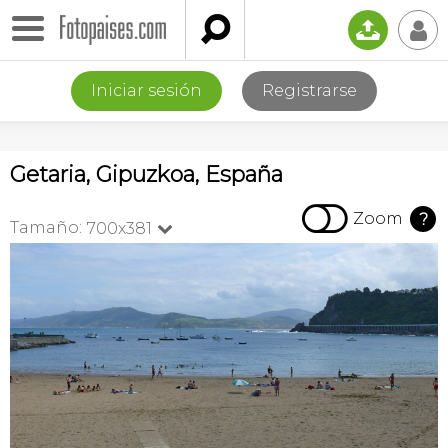

📤
👤
Iniciar sesión
Registrarse
Getaria, Gipuzkoa, España

Zoom
?
Tamaño:
700x381
