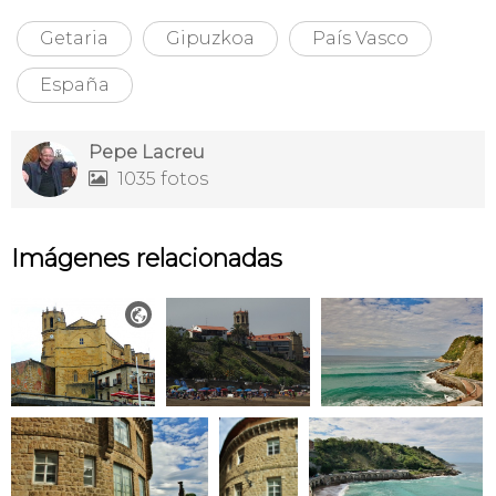
Getaria
Gipuzkoa
País Vasco
España
Pepe Lacreu
1035 fotos

Imágenes relacionadas
