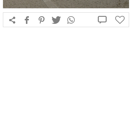



f
1
T