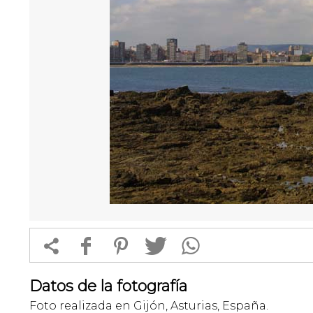


f
1
T
Datos de la fotografía
Foto realizada en Gijón, Asturias, España.