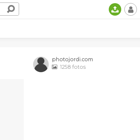
📤
👤
photojordi.com
1258 fotos
