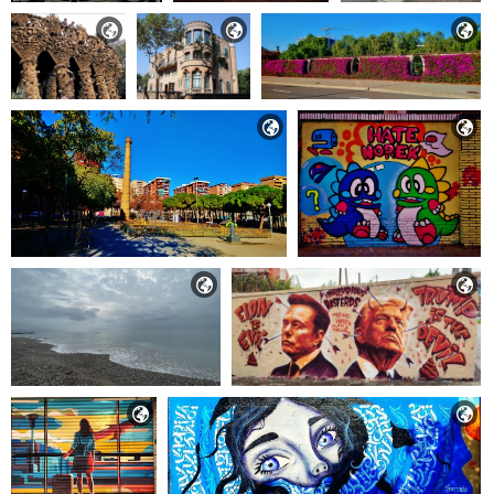








