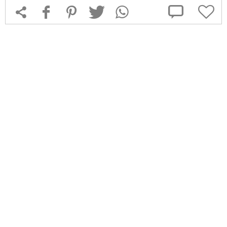



f
1
T