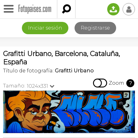

📤
👤
Iniciar sesión
Registrarse
Grafitti Urbano, Barcelona, Cataluña,
España
Título de fotografía:
Grafitti Urbano

Zoom
?
Tamaño:
1024x331
