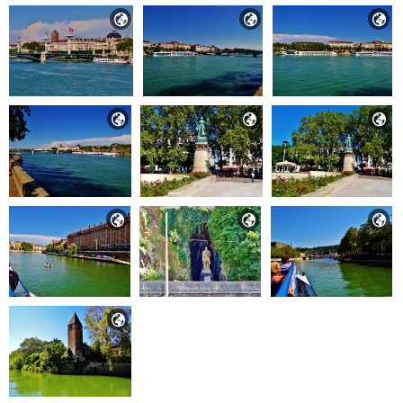









