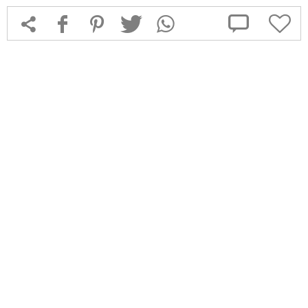



f
1
T