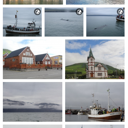


