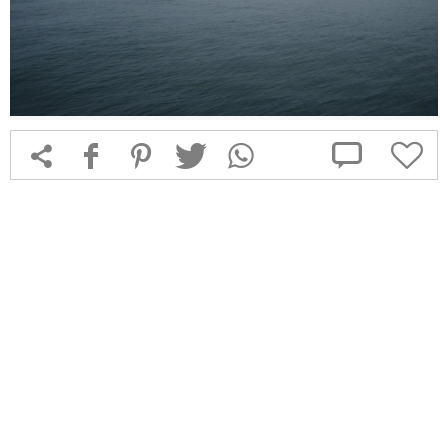



f
1
T