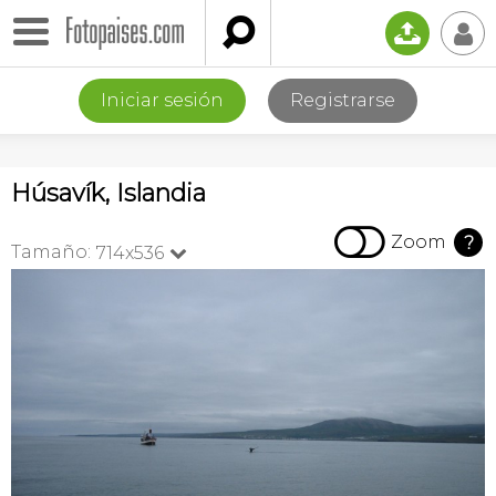

📤
👤
Iniciar sesión
Registrarse
Húsavík, Islandia

Zoom
?
Tamaño:
714x536
