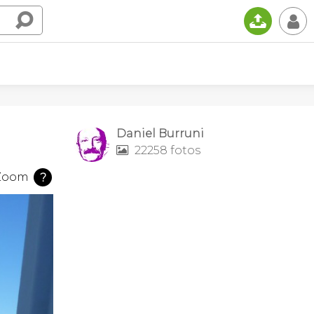
📤
👤
Daniel Burruni
22258 fotos

Zoom
?