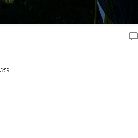

5:59