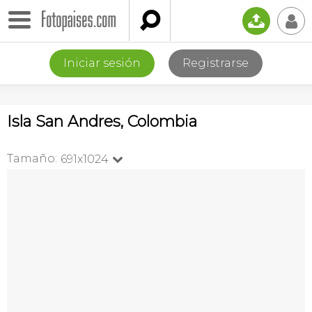

📤
👤
Iniciar sesión
Registrarse
Isla San Andres, Colombia
Tamaño:
691x1024
