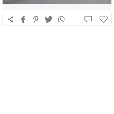



f
1
T