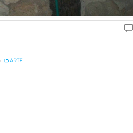

r:
ARTE
