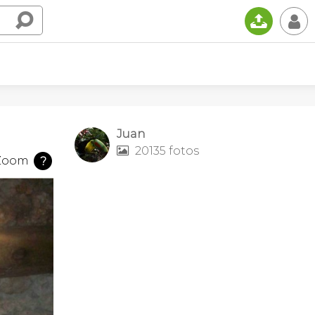
📤
👤
Juan
20135 fotos

Zoom
?