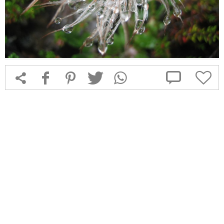



f
1
T