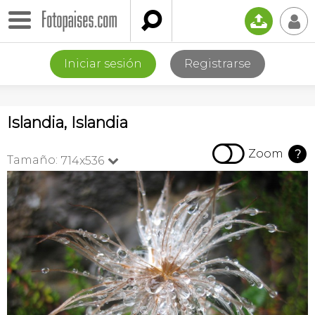

📤
👤
Iniciar sesión
Registrarse
Islandia, Islandia

Zoom
?
Tamaño:
714x536
