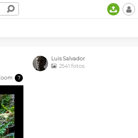
📤
👤
Luis Salvador
2541 fotos

Zoom
?