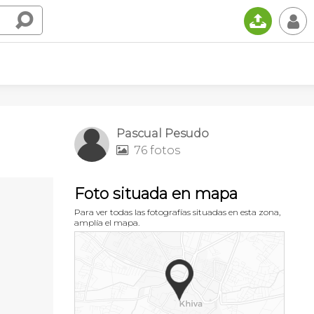
📤
👤
Pascual Pesudo
76 fotos

Foto situada en mapa
Para ver todas las fotografías situadas en esta zona,
amplía el mapa.