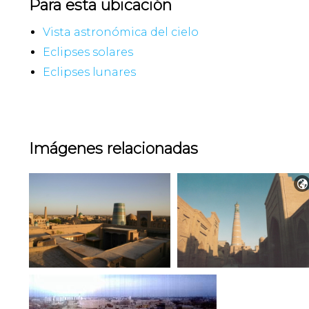
Para esta ubicación
Vista astronómica del cielo
Eclipses solares
Eclipses lunares
Imágenes relacionadas
