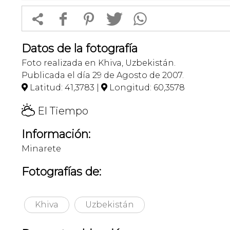


f
1
T
Datos de la fotografía
Foto realizada en Khiva, Uzbekistán.
Publicada el día 29 de Agosto de 2007.
Latitud: 41,3783 |
Longitud: 60,3578


H
El Tiempo
Información:
Minarete
Fotografías de:
Khiva
Uzbekistán