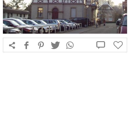



f
1
T