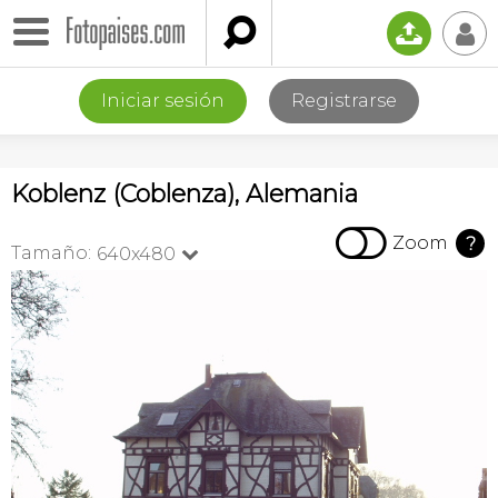

📤
👤
Iniciar sesión
Registrarse
Koblenz (Coblenza), Alemania

Zoom
?
Tamaño:
640x480
