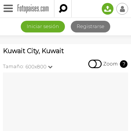

📤
👤
Iniciar sesión
Registrarse
Kuwait City, Kuwait

Zoom
?
Tamaño:
600x800
