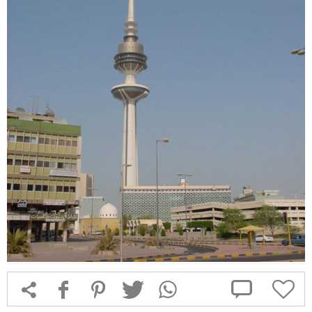



f
1
T